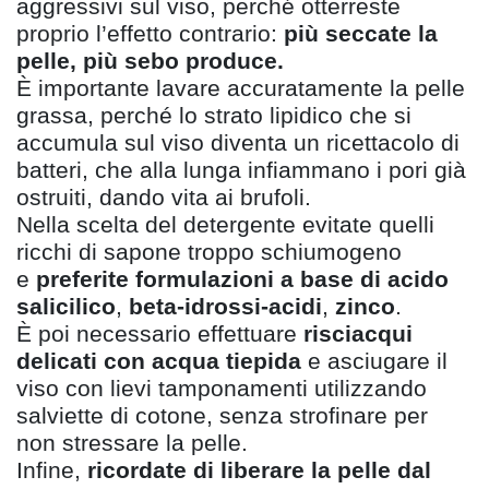
aggressivi sul viso, perché otterreste
proprio l
’
effetto contrario:
pi
ù seccate la
pelle, più
sebo produce.
È importante lavare accuratamente la pelle
grassa,
perché lo strato lipidico che si
accumula sul viso diventa un ricettacolo di
batteri, che alla lunga infiammano i pori gi
à
ostruiti, dando vita ai brufoli.
Nella scelta del detergente evitate quelli
ricchi di sapone troppo schiumogeno
e
preferite formulazioni a base
di acido
salicilico
,
beta-idrossi-acidi
,
zinco
.
È
poi necessario effettuare
risciacqui
delicati con
acqua tiepida
e asciugare il
viso con lievi tamponamenti utilizzando
salviette di cotone, senza strofinare per
non stressare la pelle.
Infine,
ricordate di liberare la pelle dal