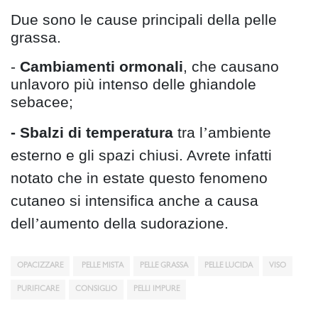
Due sono le cause principali della pelle
grassa.
-
Cambiamenti ormonali
, che causano
unlavoro più intenso delle ghiandole
sebacee;
- Sbalzi di temperatura
tra l
’
ambiente
esterno e gli spazi chiusi. Avrete infatti
notato che in estate questo fenomeno
cutaneo si intensifica anche a causa
dell
’
aumento della sudorazione.
OPACIZZARE
PELLE MISTA
PELLE GRASSA
PELLE LUCIDA
VISO
PURIFICARE
CONSIGLIO
PELLI IMPURE