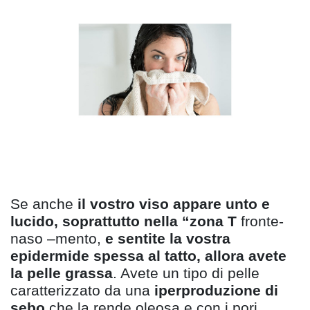
Se anche
il vostro viso appare unto e
lucido, soprattutto nella
“
zona T
fronte-
naso
–
mento,
e sentite la vostra
epidermide spessa al tatto, allora avete
la pelle grassa
. Avete un tipo di pelle
caratterizzato da una
iperproduzione di
sebo
che la rende oleosa e con i
pori