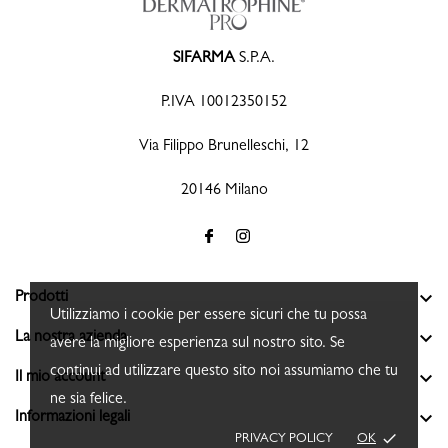
SIFARMA
S.P.A.
P.IVA 10012350152
Via Filippo Brunelleschi, 12
20146 Milano

Prodotti
Utilizziamo i cookie per essere sicuri che tu possa

La nostra azienda
avere la migliore esperienza sul nostro sito. Se
continui ad utilizzare questo sito noi assumiamo che tu

Il mio account
ne sia felice.

Informazioni legali
done
PRIVACY POLICY
OK