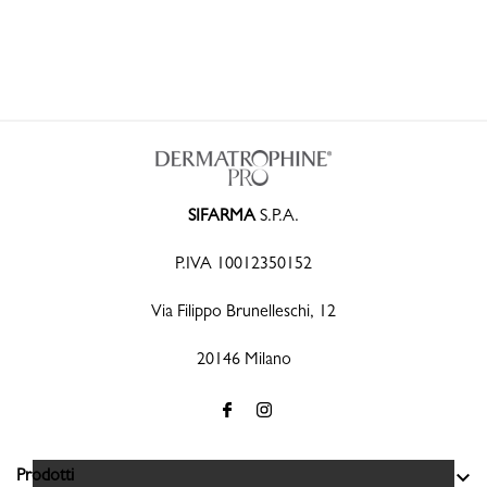
SIFARMA
S.P.A.
P.IVA 10012350152
Via Filippo Brunelleschi, 12
20146 Milano

Prodotti