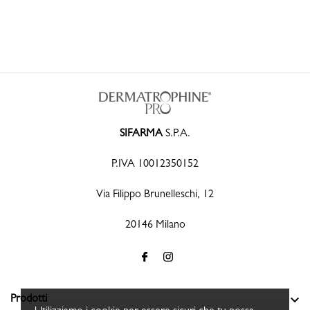
SIFARMA
S.P.A.
P.IVA 10012350152
Via Filippo Brunelleschi, 12
20146 Milano

Prodotti